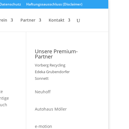
Datenschutz
Haftungssausschluss (Disclaimer)
rein
Partner
Kontakt
Unsere Premium-
Partner
Vorberg Recycling
Edeka Grubendorfer
Sonnett
te
Neuhoff
htige
auch
Autohaus Möller
e-motion