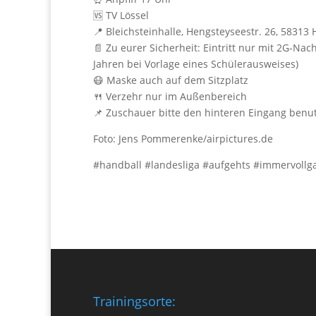
🆚 TV Lössel
📍 Bleichsteinhalle, Hengsteyseestr. 26, 58313
📄 Zu eurer Sicherheit: Eintritt nur mit 2G-
Jahren bei Vorlage eines Schülerausweises)
😷 Maske auch auf dem Sitzplatz
🍴 Verzehr nur im Außenbereich
📌 Zuschauer bitte den hinteren Eingang ben
Foto: Jens Pommerenke/airpictures.de
#handball #landesliga #aufgehts #immervollg
Trainingsorte: