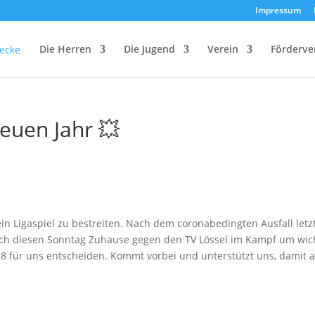
Impressum
Die Herren
Die Jugend
Verein
Förderve
neuen Jahr 💥
 ein Ligaspiel zu bestreiten. Nach dem coronabedingten Ausfall letz
lich diesen Sonntag Zuhause gegen den TV Lössel im Kampf um wic
28 für uns entscheiden. Kommt vorbei und unterstützt uns, damit 