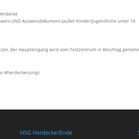
 Herdecke
Nachweis UND Ausweisdokument (außer Kinder/Jugendliche unter 18
utzen, der Haupteingang wird vom Testzentrum in Beschlag genom
as #herdeckerjungs
HSG Herdecke/Ende