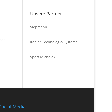
Unsere Partner
Siepmann
men.
Köhler Technologie-Systeme
Sport Michalak
Social Media: