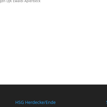
egen DJK Ewaldi Aplerbeck
HSG Herdecke/Ende