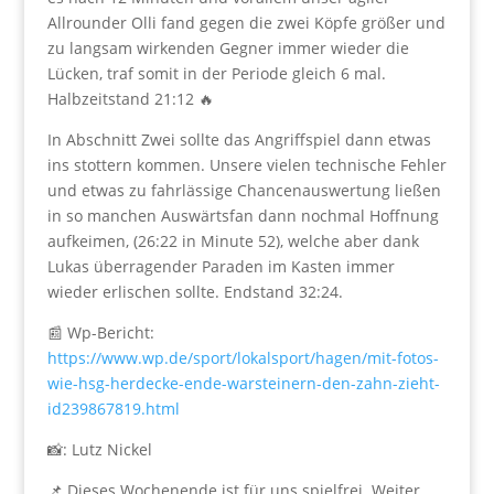
Allrounder Olli fand gegen die zwei Köpfe größer und
zu langsam wirkenden Gegner immer wieder die
Lücken, traf somit in der Periode gleich 6 mal.
Halbzeitstand 21:12 🔥
In Abschnitt Zwei sollte das Angriffspiel dann etwas
ins stottern kommen. Unsere vielen technische Fehler
und etwas zu fahrlässige Chancenauswertung ließen
in so manchen Auswärtsfan dann nochmal Hoffnung
aufkeimen, (26:22 in Minute 52), welche aber dank
Lukas überragender Paraden im Kasten immer
wieder erlischen sollte. Endstand 32:24.
📰 Wp-Bericht:
https://www.wp.de/sport/lokalsport/hagen/mit-fotos-
wie-hsg-herdecke-ende-warsteinern-den-zahn-zieht-
id239867819.html
📸: Lutz Nickel
📌 Dieses Wochenende ist für uns spielfrei. Weiter