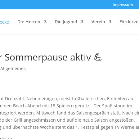
Impressum
Die Herren
Die Jugend
Verein
Förderve
der Sommerpause aktiv 💪
,
Allgemeines
uf Drehzahl. Neben einigen, meist fußballerischen, Einheiten auf
ür einen Beach-Abend mit 18 Spielern genutzt. Der Spaß stand im
tegriert werden. Mittwoch fand das Saisongespräch statt. Nach e
de der Grill angeschmissen und auf die neue Saison angestoßen.
ng und übernächste Woche steht das 1. Testspiel gegen TV Werne a
rdecke