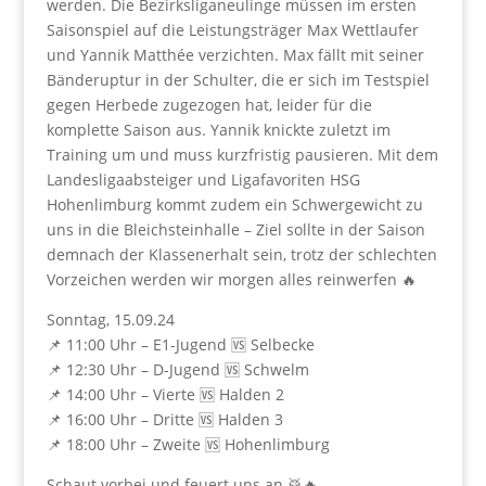
werden. Die Bezirksliganeulinge müssen im ersten
Saisonspiel auf die Leistungsträger Max Wettlaufer
und Yannik Matthée verzichten. Max fällt mit seiner
Bänderuptur in der Schulter, die er sich im Testspiel
gegen Herbede zugezogen hat, leider für die
komplette Saison aus. Yannik knickte zuletzt im
Training um und muss kurzfristig pausieren. Mit dem
Landesligaabsteiger und Ligafavoriten HSG
Hohenlimburg kommt zudem ein Schwergewicht zu
uns in die Bleichsteinhalle – Ziel sollte in der Saison
demnach der Klassenerhalt sein, trotz der schlechten
Vorzeichen werden wir morgen alles reinwerfen 🔥
Sonntag, 15.09.24
📌 11:00 Uhr – E1-Jugend 🆚️ Selbecke
📌 12:30 Uhr – D-Jugend 🆚️ Schwelm
📌 14:00 Uhr – Vierte 🆚️ Halden 2
📌 16:00 Uhr – Dritte 🆚️ Halden 3
📌 18:00 Uhr – Zweite 🆚️ Hohenlimburg
Schaut vorbei und feuert uns an 🥁🔥