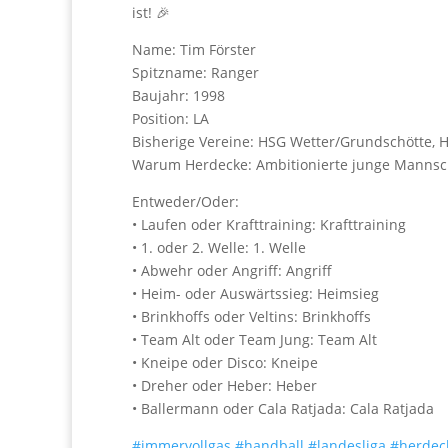
ist! 🎉
Name: Tim Förster
Spitzname: Ranger
Baujahr: 1998
Position: LA
Bisherige Vereine: HSG Wetter/Grundschötte,
Warum Herdecke: Ambitionierte junge Mannsc
Entweder/Oder:
• Laufen oder Krafttraining: Krafttraining
• 1. oder 2. Welle: 1. Welle
• Abwehr oder Angriff: Angriff
• Heim- oder Auswärtssieg: Heimsieg
• Brinkhoffs oder Veltins: Brinkhoffs
• Team Alt oder Team Jung: Team Alt
• Kneipe oder Disco: Kneipe
• Dreher oder Heber: Heber
• Ballermann oder Cala Ratjada: Cala Ratjada
#immervollgas
#handball
#landesliga
#herdec