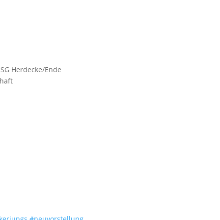
 HSG Herdecke/Ende
haft
kerjungs
#neuvorstellung