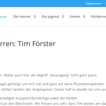
Impressum
Die Herren
Die Jugend
Verein
Förderve
rren: Tim Förster
ter. Wobei auch hier der Begriff „Neuzugang“ nicht ganz passt.
agel gehängt, um sich voll und ganz auf seine Physiotherapeuten-
letzten Spielen der vergangenen Saison half er wieder bei uns aus
ehemaligen A-Jugend-Bundesliga sowie der beiden
k an den Bleichstein. Wir freuen uns sehr, dass Tim wieder am Sta