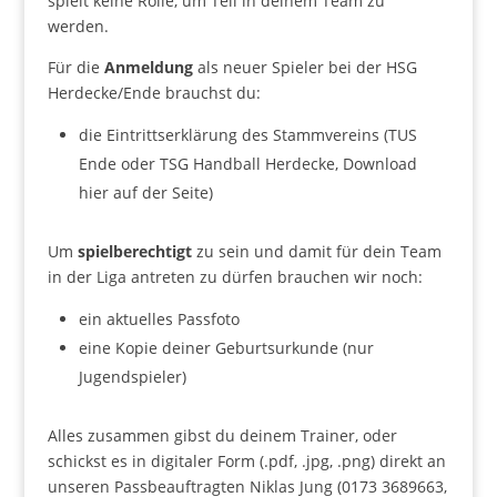
spielt keine Rolle, um Teil in deinem Team zu
werden.
Für die
Anmeldung
als neuer Spieler bei der HSG
Herdecke/Ende brauchst du:
die Eintrittserklärung des Stammvereins (TUS
Ende oder TSG Handball Herdecke, Download
hier auf der Seite)
Um
spielberechtigt
zu sein und damit für dein Team
in der Liga antreten zu dürfen brauchen wir noch:
ein aktuelles Passfoto
eine Kopie deiner Geburtsurkunde (nur
Jugendspieler)
Alles zusammen gibst du deinem Trainer, oder
schickst es in digitaler Form (.pdf, .jpg, .png) direkt an
unseren Passbeauftragten Niklas Jung (0173 3689663,