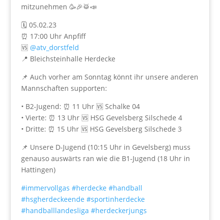
mitzunehmen 🥳🎉🥁📣
🗓 05.02.23
⏰️ 17:00 Uhr Anpfiff
🆚️
@atv_dorstfeld
📍 Bleichsteinhalle Herdecke
📌 Auch vorher am Sonntag könnt ihr unsere anderen
Mannschaften supporten:
• B2-Jugend: ⏰️ 11 Uhr 🆚️ Schalke 04
• Vierte: ⏰️ 13 Uhr 🆚️ HSG Gevelsberg Silschede 4
• Dritte: ⏰️ 15 Uhr 🆚️ HSG Gevelsberg Silschede 3
📌 Unsere D-Jugend (10:15 Uhr in Gevelsberg) muss
genauso auswärts ran wie die B1-Jugend (18 Uhr in
Hattingen)
#immervollgas
#herdecke
#handball
#hsgherdeckeende
#sportinherdecke
#handballlandesliga
#herdeckerjungs