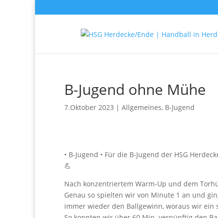
B-Jugend ohne Mühe
7.Oktober 2023
|
Allgemeines
,
B-Jugend
• B-Jugend • Für die B-Jugend der HSG Herdeck
💪
Nach konzentriertem Warm-Up und dem Torhüt
Genau so spielten wir von Minute 1 an und gin
immer wieder den Ballgewinn, woraus wir ein 
So konnten wir über 60 Min. vernünftig den Ba