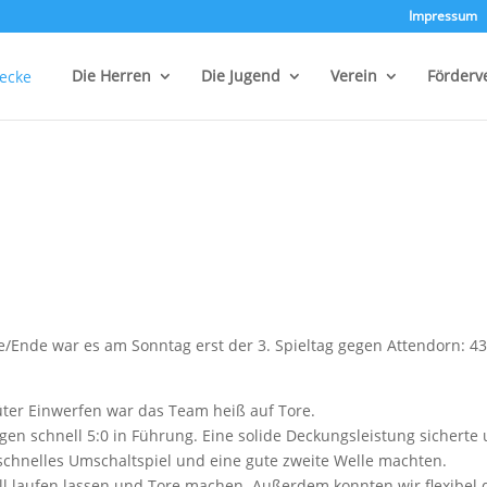
Impressum
Die Herren
Die Jugend
Verein
Förderv
e/Ende war es am Sonntag erst der 3. Spieltag gegen Attendorn: 43
er Einwerfen war das Team heiß auf Tore.
gen schnell 5:0 in Führung. Eine solide Deckungsleistung sicherte
schnelles Umschaltspiel und eine gute zweite Welle machten.
ll laufen lassen und Tore machen. Außerdem konnten wir flexibel 