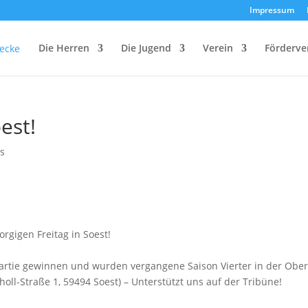
Impressum
Die Herren
Die Jugend
Verein
Förderve
est!
s
rgigen Freitag in Soest!
 Partie gewinnen und wurden vergangene Saison Vierter in der Ober
oll-Straße 1, 59494 Soest) – Unterstützt uns auf der Tribüne!