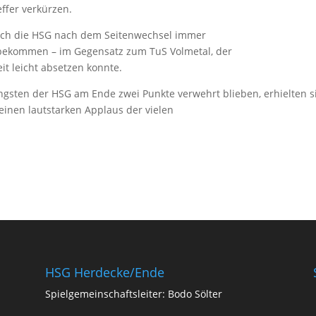
ffer verkürzen.
sich die HSG nach dem Seitenwechsel immer
bekommen – im Gegensatz zum TuS Volmetal, der
it leicht absetzen konnte.
ngsten der HSG am Ende zwei Punkte verwehrt blieben, erhielten s
einen lautstarken Applaus der vielen
HSG Herdecke/Ende
Spielgemeinschaftsleiter: Bodo Sölter