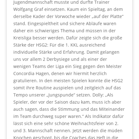
Jugendmannschaft musste und durfte Trainer
Wolfgang Graf einsetzen. Kaum ein Spieltag, an dem
derselbe Kader der Vorwoche wieder „auf der Platte“
stand. Eingespieltheit und sichere Abläufe waren
daher ein schwieriges Thema und müssen in der
Kreisliga besser werden. Dafür zeigte sich die große
Stärke der HSG2: Für die 1. KKL ausreichend
individuelle Stärke und Erfahrung. Damit gelangen
uns vor allem 2 Derbysiege und als einer der
wenigen Teams der Liga ein Sieg gegen den Meister
Concordia Hagen, denen wir hiermit herzlich
gratulieren. In den meisten Spielen konnte die HSG2
somit ihre Routine auspielen und zeitgleich auf das
Tempo unserer „Jungspunde“ setzen. Dolly: „Als
Spieler, der vor der Saison dazu kam, muss ich aber
auch sagen, dass die Stimmung und das Miteinander
im Team durchweg super waren.“ Als Indikator dafür
lässt sich eine sehr schöne Weihnachtsfeier von 2.
und 3. Mannschaft nennen. Jetzt werden die müden
Knochen geschont, bis die Coaches das Heft in die