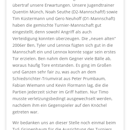
übertraf unsere Erwartungen. Unsere Jugendtrainer
Quentin Münch, Noah Seuthe (D2-Mannschaftf) sowie
Tim Küstermann und Gero Neuhoff (D1-Mannschaft)
haben die gemischte Turnier-Mannschaft gut
eingestellt, denn sowohl Angriff als auch
Verteidigung konnten überzeugen. Die „neuen alten“
2006er Ben, Tyler und Lennox fügten sich gut in die
Mannschaft ein und Lennox konnte sogar sein erstes
Tor erzielen. Ben nahm dem Gegner viele Bälle ab,
woraus häufig Tore entstanden. Es ging im Großen
und Ganzen sehr fair zu, was auch an dem
Schiedsrichter-Triumvirat aus Peter Prumbaum,
Fabian Wiemann und Kevin Flormann lag, die die
Partien jederzeit sicher im Griff hatten. Nur Timo
musste verletzungsbedingt ausgewechselt werden,
nachdem ihm ein Gegenspieler auf den Knöchel
getreten war.
Wir bedanken uns an dieser Stelle noch einmal beim
TuS Grünenbaum für die Ausrichtung des Turniers