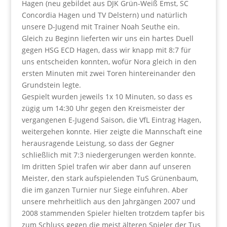
Hagen (neu gebildet aus DJK Grün-Weiß Emst, SC
Concordia Hagen und TV Delstern) und natürlich
unsere D-Jugend mit Trainer Noah Seuthe ein.
Gleich zu Beginn lieferten wir uns ein hartes Duell
gegen HSG ECD Hagen, dass wir knapp mit 8:7 für
uns entscheiden konnten, wofür Nora gleich in den
ersten Minuten mit zwei Toren hintereinander den
Grundstein legte.
Gespielt wurden jeweils 1x 10 Minuten, so dass es
zügig um 14:30 Uhr gegen den Kreismeister der
vergangenen E-Jugend Saison, die VfL Eintrag Hagen,
weitergehen konnte. Hier zeigte die Mannschaft eine
herausragende Leistung, so dass der Gegner
schließlich mit 7:3 niedergerungen werden konnte.
Im dritten Spiel trafen wir aber dann auf unseren
Meister, den stark aufspielenden TuS Grünenbaum,
die im ganzen Turnier nur Siege einfuhren. Aber
unsere mehrheitlich aus den Jahrgängen 2007 und
2008 stammenden Spieler hielten trotzdem tapfer bis
zum Schluss gegen die meist älteren Spieler der Tus