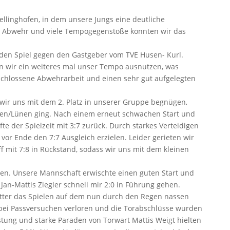
ellinghofen, in dem unsere Jungs eine deutliche
ke Abwehr und viele Tempogegenstöße konnten wir das
unden Spiel gegen den Gastgeber vom TVE Husen- Kurl.
n wir ein weiteres mal unser Tempo ausnutzen, was
schlossene Abwehrarbeit und einen sehr gut aufgelegten
wir uns mit dem 2. Platz in unserer Gruppe begnügen,
ten/Lünen ging. Nach einem erneut schwachen Start und
te der Spielzeit mit 3:7 zurück. Durch starkes Verteidigen
r Ende den 7:7 Ausgleich erzielen. Leider gerieten wir
ff mit 7:8 in Rückstand, sodass wir uns mit dem kleinen
en. Unsere Mannschaft erwischte einen guten Start und
Jan-Mattis Ziegler schnell mir 2:0 in Führung gehen.
tter das Spielen auf dem nun durch den Regen nassen
n bei Passversuchen verloren und die Torabschlüsse wurden
istung und starke Paraden von Torwart Mattis Weigt hielten