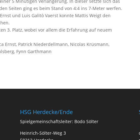
einer 5 Minütigen Verlängerung. In dieser setzte sich das
den Seiten ging es beim Stand von 4:4 ins 7-Meter werfen.
 Ernst und Luis Galitò Vaerst konnte Mattis Weigt den
chen.
n 3. Platz, wobei vor allem die Erfahrung auf neuem
Luca Ernst, Patrick Niederdellmann, Nicolas Krüsmann,
Hülsberg, Fynn Garthmann
HSG Herdecke/Ende
Spielgemeinschaftsleiter: Bodo Sölter
Heinrich-Sölter-Weg 3