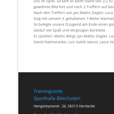
uns im Spiel. So kam es beim Stand von 2:2 zu 
gewohnte Bild fort und nach 2 Treffern auf bei
Nach den Treffern von Jan-Mattis Ziegler, Luca
Sieg mit seinem 3. gehaltenen 7-Meter klarma
So belegte unsere D-Jugend am Ende einen gute
Geläuf viel Spaß und Vergnügen bereitete.
Es spielten: Mattis Weigt, Jan-Mattis Ziegler, 
David Podmoranksi, Luis Galitò Vaerst, Lasse 
Trainingsorte:
Sporthalle Bleichstein
Hengsteyseestr. 26, 58313 Herdecke