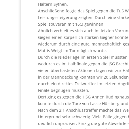
Haltern Sythen.
Anschließend folgte das Spiel gegen die TuS W
Leistungssteigerung zeigten. Durch eine star
Spiel souverän mit 16:3 gewinnen.
Ähnlich verhielt es sich auch im letzten Vorr
Gegen einen körperlich starken Gegner konnte
wiederum durch eine gute, mannschaftlich ge
Mattis Weigt im Tor möglich wurde.
Durch die Niederlage im ersten Spiel mussten 
wodurch es im Halbfinale gegen die JSG Brech
vielen überhasteten Aktionen lagen wir zur Hälf
in der Manndeckung konnten wir 20 Sekunden vo
durch ein direktes Freiwurftor im letzten Angri
Finale begnügen mussten.
Dort ging es gegen die HSG Annen Rüdinghaus
konnte durch die Tore von Lasse Hülsberg und 
Nach dem 2:1 Anschlusstreffer machte das We
Untergrund sehr schwierig. Viele Bälle ginge
deutlich unpräziser. Einzig die gute Abwehrle